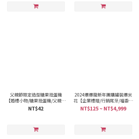
父親節限定造型糖果扭蛋機
2024爆爆龍新年團購罐裝爆米
【婚禮小物/糖果扭蛋機/父親節
花【企業禮贈/行銷尾牙/福委活
推薦】
動】
NT$42
NT$125 ~ NT$4,999