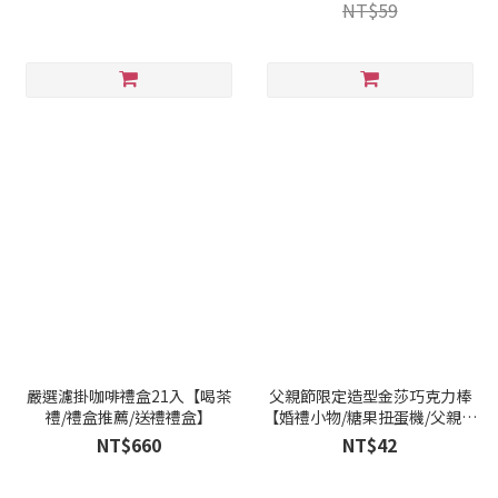
NT$59
嚴選濾掛咖啡禮盒21入【喝茶
父親節限定造型金莎巧克力棒
禮/禮盒推薦/送禮禮盒】
【婚禮小物/糖果扭蛋機/父親節
推薦】
NT$660
NT$42