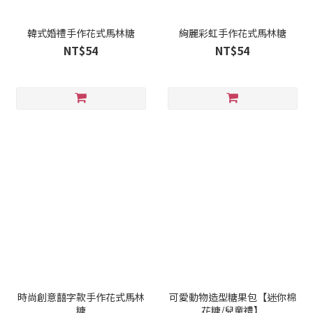
韓式婚禮手作花式馬林糖
絢麗彩虹手作花式馬林糖
NT$54
NT$54
時尚創意囍字款手作花式馬林
可愛動物造型糖果包【迷你棉
糖
花糖/兒童禮】