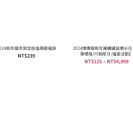
2024新年龍年限定超值精選福袋
2024爆爆龍新年團購罐裝爆米花
業禮贈/行銷尾牙/福委活動】
NT$239
NT$125 ~ NT$4,999