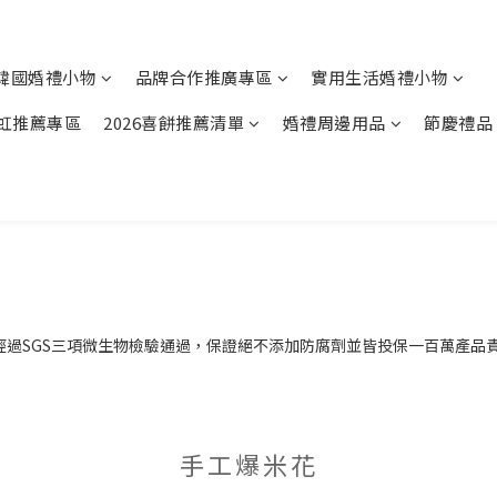
韓國婚禮小物
品牌合作推廣專區
實用生活婚禮小物
虹推薦專區
2026喜餅推薦清單
婚禮周邊用品
節慶禮品
品小物，都經過SGS三項微生物檢驗通過，保證絕不添加防腐劑並皆投保一百萬
手工爆米花