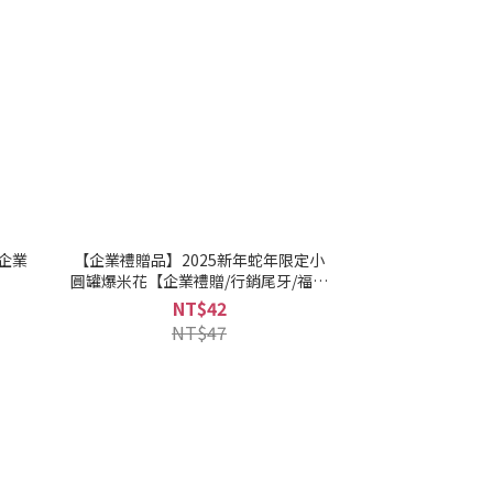
企業
【企業禮贈品】2025新年蛇年限定小
圓罐爆米花【企業禮贈/行銷尾牙/福委
活動】
NT$42
NT$47