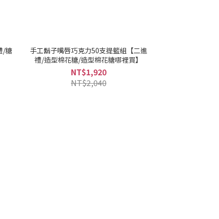
禮/糖
手工鬍子嘴唇巧克力50支提籃組【二進
禮/造型棉花糖/造型棉花糖哪裡買】
NT$1,920
NT$2,040