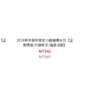
【企
2024新年龍年限定小圓罐爆米花【企
業禮贈/行銷尾牙/福委活動】
NT$42
NT$47