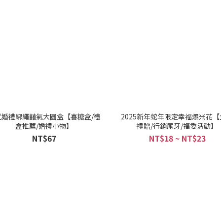
式婚禮綁繩囍氣大圓盒【喜糖盒/禮
2025新年蛇年限定幸福爆米花【
盒推薦/婚禮小物】
禮贈/行銷尾牙/福委活動】
NT$67
NT$18 ~ NT$23