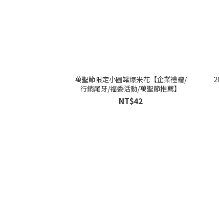
萬聖節限定小圓罐爆米花【企業禮贈/
行銷尾牙/福委活動/萬聖節推薦】
NT$42