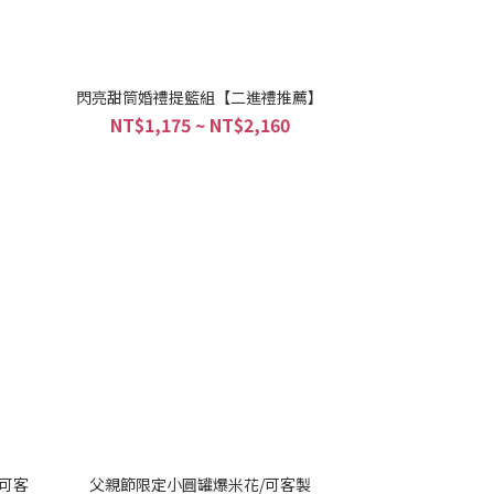
閃亮甜筒婚禮提籃組【二進禮推薦】
NT$1,175 ~ NT$2,160
可客
父親節限定小圓罐爆米花/可客製