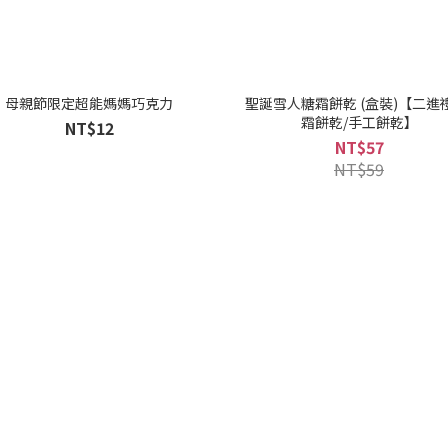
母親節限定超能媽媽巧克力
聖誕雪人糖霜餅乾 (盒裝)【二進
霜餅乾/手工餅乾】
NT$12
NT$57
NT$59