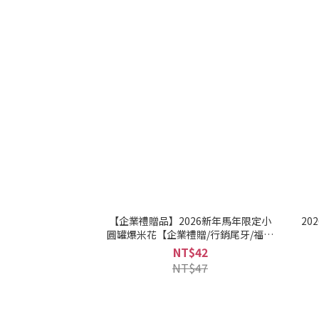
【企業禮贈品】2026新年馬年限定小
2
圓罐爆米花【企業禮贈/行銷尾牙/福委
活動】
NT$42
NT$47