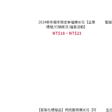
2024新年龍年限定幸福爆米花【企業
聖誕
禮贈/行銷尾牙/福委活動】
NT$18 ~ NT$23
【客製化禮贈品】閃亮甜筒爆米花【可
生