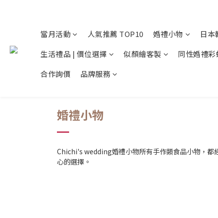
當月活動
人氣推薦 TOP10
婚禮小物
日本
生活禮品 | 價位選擇
似顏繪客製
同性婚禮彩
合作詢價
品牌服務
婚禮小物
Chichi's wedding婚禮小物所有手作類食
心的選擇。