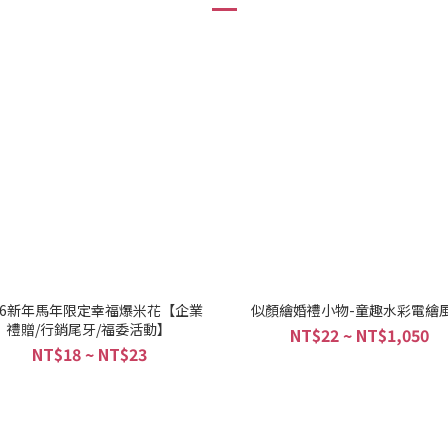
026新年馬年限定幸福爆米花【企業
似顏繪婚禮小物-童趣水彩電繪
禮贈/行銷尾牙/福委活動】
NT$22 ~ NT$1,050
NT$18 ~ NT$23