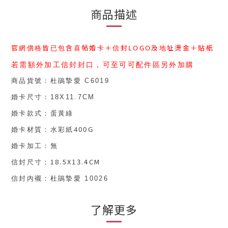
商品描述
官網價格皆已包含喜帖婚卡＋信封
LOGO
及地址燙金＋貼紙
若需額外加工信封封口，可至可可配件區另外加購
商品貨號
：
杜鵑摯愛 C6019
婚卡尺寸：
18X11.7CM
婚卡款式：
蛋黃綠
400G
婚卡材質：
水彩紙
婚卡加工：
無
18.5X13.4CM
信封尺寸：
信封內襯
：杜鵑摯愛 10026
了解更多