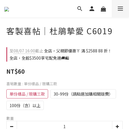
客製喜帖｜杜鵑摯愛 C6019
至
08/07 16:00
截止
全店，父親節優惠👔 滿 $2588 88 折！
全店，全館$3500享宅配免運🚚🛍️
NT$60
喜帖數量
: 單份樣品 / 限購三款
單份樣品 / 限購三款
30-99份（請點選加購相關版費）
100份（含）以上
數量