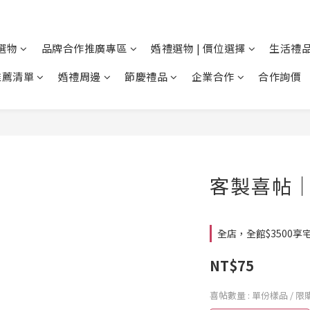
選物
品牌合作推廣專區
婚禮選物 | 價位選擇
生活禮品
推薦清單
婚禮周邊
節慶禮品
企業合作
合作詢價
客製喜帖｜
全店，全館$3500享宅
NT$75
喜帖數量
: 單份樣品 / 