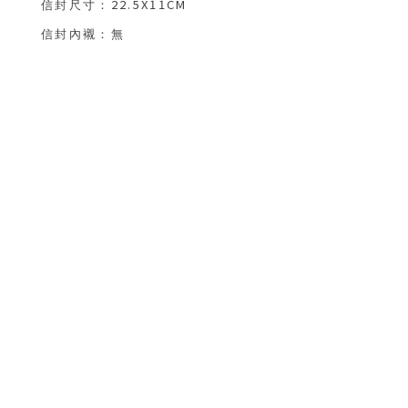
22.5X11CM
信封尺寸：
信封內襯
：無