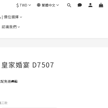
$
TWD
繁體中文
 | 價位選擇
認識我們
皇家婚宴 D7507
配免運🚚🛍️
限購三款