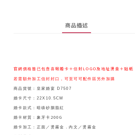
商品描述
官網價格皆已包含喜帖婚卡＋信封
LOGO
及地址燙金＋貼紙
若需額外加工信封封口，可至可可配件區另外加購
商品貨號：
皇家婚宴
D7507
婚卡尺寸：
22X10.5CM
婚卡款式：
暗硃砂胭脂紅
200G
婚卡材質：象牙卡
婚卡加工：正面／燙霧金
．
內文／燙霧金