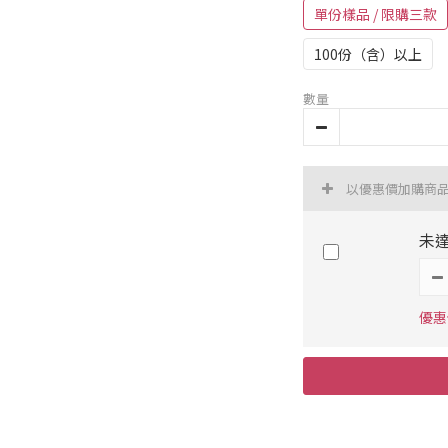
單份樣品 / 限購三款
100份（含）以上
數量
以優惠價加購商
未達
優惠價