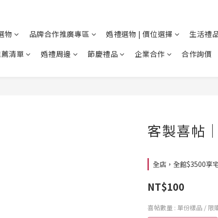
選物
品牌合作推廣專區
婚禮選物 | 價位選擇
生活禮品
推薦清單
婚禮周邊
節慶禮品
企業合作
合作詢價
客製喜帖｜
全店，全館$3500享宅
NT$100
喜帖數量
: 單份樣品 / 