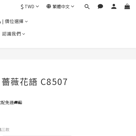
$
TWD
繁體中文
 | 價位選擇
認識我們
薔薇花語 C8507
配免運🚚🛍️
限購三款