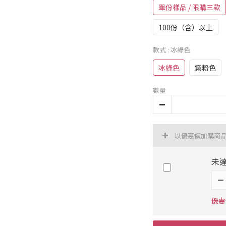
單份樣品 / 限購三款
100份（含）以上
款式
: 冰綠色
冰綠色
霧粉色
數量
以優惠價加購商
未達
優惠價