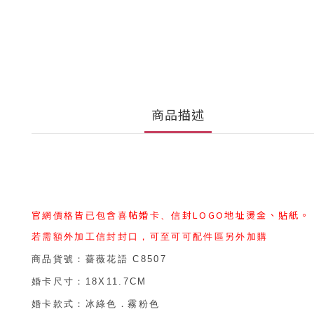
商品描述
LOGO
官網價格皆已包含喜帖婚卡、信封
地址燙金、貼紙。
若需額外加工信封封口，可至可可配件區另外加購
商品貨號：
薔薇花語
C8507
婚卡尺寸：
18X11.7CM
婚卡款式：冰綠色
．
霧粉色