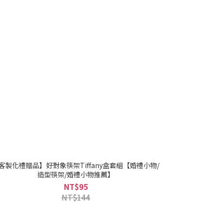
客製化禮贈品】好對象筷架Tiffany盒套組【婚禮小物/
造型筷架/婚禮小物推薦】
NT$95
NT$144