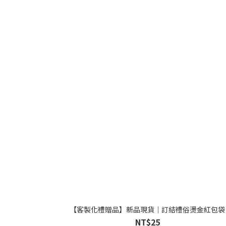
【客製化禮贈品】新品現貨｜訂結禮俗燙金紅包袋
NT$25