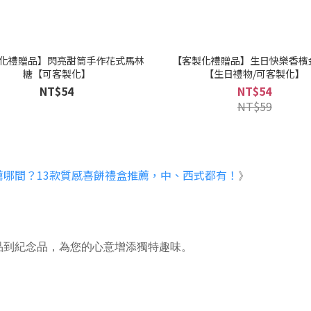
化禮贈品】閃亮甜筒手作花式馬林
【客製化禮贈品】生日快樂香檳
糖【可客製化】
【生日禮物/可客製化】
NT$54
NT$54
NT$59
薦哪間？13款質感喜餅禮盒推薦，中、西式都有！
》
品到紀念品，為您的心意增添獨特趣味。