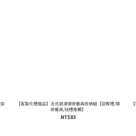
造型
【客製化禮贈品】法式浪漫環保餐具收納組【迎賓禮/環
【
保餐具/送禮推薦】
NT$83