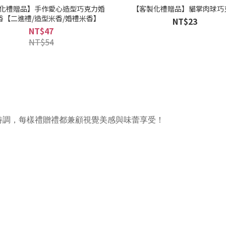
化禮贈品】手作愛心造型巧克力婚
【客製化禮贈品】貓掌肉球巧
香【二進禮/造型米香/婚禮米香】
NT$23
NT$47
NT$54
特調，每樣禮贈禮都兼顧視覺美感與味蕾享受！