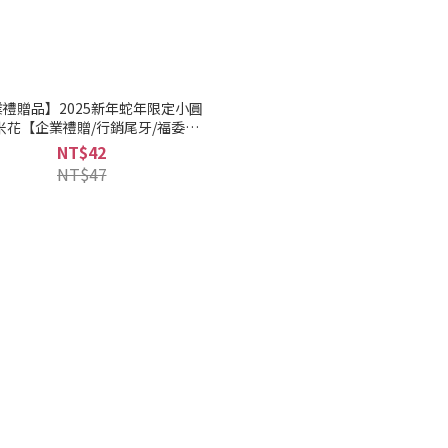
禮贈品】2025新年蛇年限定小圓
米花【企業禮贈/行銷尾牙/福委活
動】
NT$42
NT$47