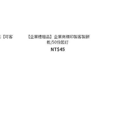
花【可客
【企業禮贈品】企業商標印製客製餅
乾/50份起訂
NT$45