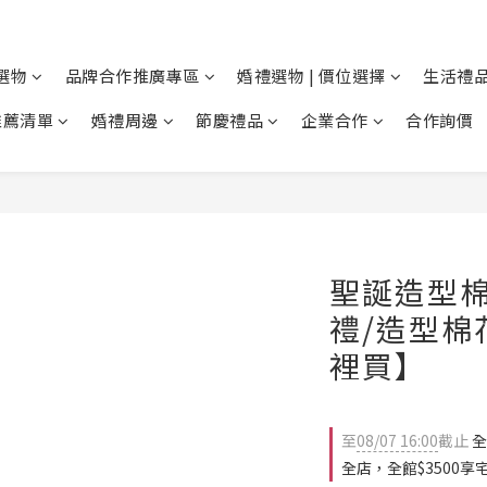
選物
品牌合作推廣專區
婚禮選物 | 價位選擇
生活禮品
推薦清單
婚禮周邊
節慶禮品
企業合作
合作詢價
聖誕造型
禮/造型棉
裡買】
至
08/07 16:00
截止
全
全店，全館$3500享宅