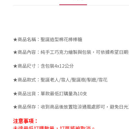
★商品名稱：
聖誕造型棉花棒棒糖
★商品內容：
純手工巧克力繪製與包裝，可依據希望日期
★商品尺寸：含包裝4
x12公分
★商品款式：聖誕老人/雪人/聖誕樹/馴鹿/雪花
★商品出貨：
單款最低訂購量為10支
★商品保存：收到商品後放置陰涼通風處即可，避免日光
注意事項：
未達最低訂購數量，訂單將被取消。