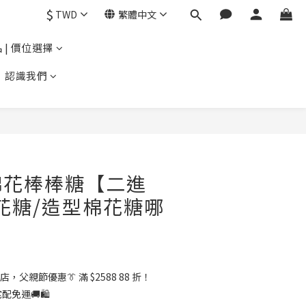
$
TWD
繁體中文
 | 價位選擇
認識我們
棉花棒棒糖【二進
花糖/造型棉花糖哪
店，父親節優惠👔 滿 $2588 88 折！
配免運🚚🛍️