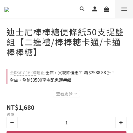
迪士尼棒棒糖便條紙50支提籃
組【二進禮/棒棒糖卡通/卡通
棒棒糖】
至
08/07 16:00
截止
全店，父親節優惠👔 滿 $2588 88 折！
全店，全館$3500享宅配免運🚚🛍️
查看更多
NT$1,680
數量