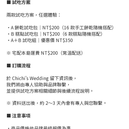
■ 試吃方案
兩款試吃方案，任選體驗：
・A 餅乾試吃包｜NT$200（16 款手工餅乾隨機搭配）
・B 糕點試吃包｜NT$200（6 款糕點隨機搭配）
・A＋B 試吃組｜優惠價 NT$350
※ 宅配本島運費 NT$200（常溫配送）
■ 訂購流程
於 Chichi's Wedding 留下資訊後，
我們將由專人協助與品牌聯繫，
並提供試吃方案相關細節與後續流程說明。
※ 資料送出後，約 2～3 天內會有專人與您聯繫。
■ 注意事項
・商品價格依品牌最終報價為準