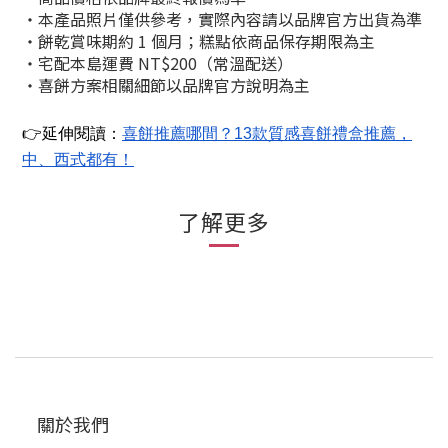
・本產品照片僅供參考，實際內容請以品牌官方出貨為準
・餅乾賞味期約 1 個月；糕點依商品保存期限為主
・宅配本島運費 NT$200（常溫配送）
・喜餅方案相關細節以品牌官方說明為主
👉延伸閱讀：
喜餅推薦哪間？13款質感喜餅禮盒推薦，
中、西式都有！
了解更多
關於我們