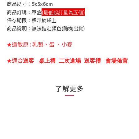
商品尺寸
：
5x5x6cm
商品訂購：
單盒
(
)
最低起訂量為五個
保存期限：標示於袋上
商品說明
：
無法指定顏色(隨機出貨)
過敏原 : 乳製、蛋 、小麥
★
適合
★
送客 桌上禮 二次進場 送客禮 會場佈置
了解更多