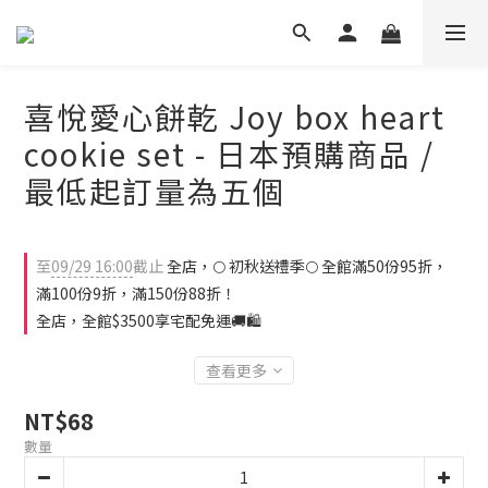
喜悅愛心餅乾 Joy box heart
cookie set - 日本預購商品 /
最低起訂量為五個
至
09/29 16:00
截止
全店，🌕 初秋送禮季🌕 全館滿50份95折，
滿100份9折，滿150份88折！
全店，全館$3500享宅配免運🚚🛍️
查看更多
NT$68
數量