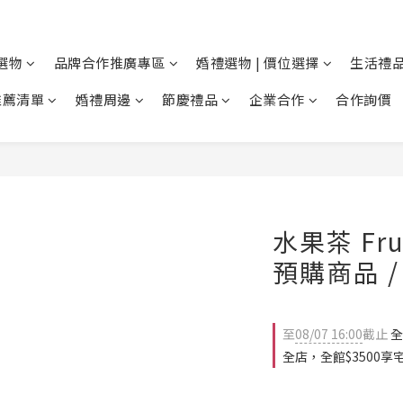
選物
品牌合作推廣專區
婚禮選物 | 價位選擇
生活禮品
推薦清單
婚禮周邊
節慶禮品
企業合作
合作詢價
水果茶 Frui
預購商品 
至
08/07 16:00
截止
全
全店，全館$3500享宅