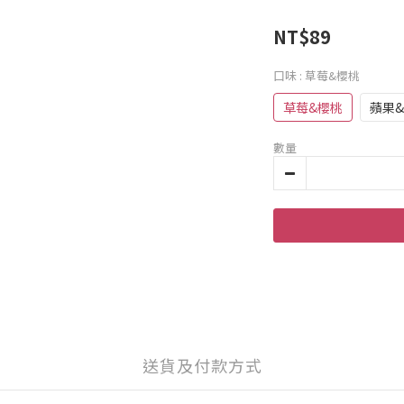
NT$89
口味
: 草莓&櫻桃
草莓&櫻桃
蘋果
數量
送貨及付款方式