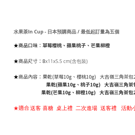
水果茶In Cup - 日本預購商品 / 最低起訂量為五個
★商品口味
：
草莓櫻桃、蘋果桃子、芒果柳橙
★
商品尺寸
：8
x11x5.5 cm(含包裝)
★
商品內容
：果乾(草莓10g、櫻桃10g) 大吉嶺三角茶包2
果乾(蘋果10g、桃子10g) 大吉嶺三角茶
果乾(芒果10g、柳橙10g) 大吉嶺三角茶包2
適合
★
送客 喜糖 桌上禮 二次進場 送客禮 活動