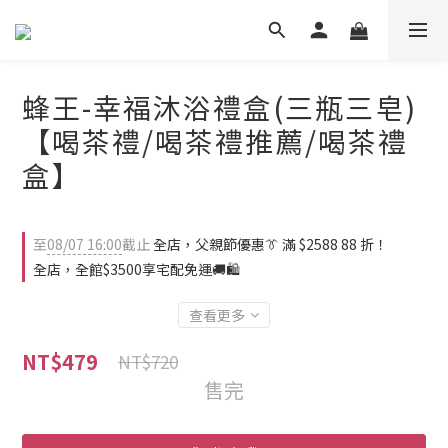
蜂王-幸福沐浴禮盒(三瓶三皂)
【喝茶禮/喝茶禮推薦/喝茶禮
盒】
至
08/07 16:00
截止
全店，父親節優惠👔 滿 $2588 88 折！
全店，全館$3500享宅配免運🚚🛍️
查看更多
NT$479
NT$720
售完