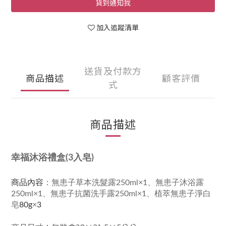
貨到通知我
加入追蹤清單
送貨及付款方
商品描述
顧客評價
式
商品描述
幸福沐浴禮盒(3入皂)
商品內容
：無患子草本洗髮露250ml×1
、
無患子沐浴露
250ml×1、無患子抗菌洗手露
250ml×1
、
植萃無患子淨白
皂
80g
×
3