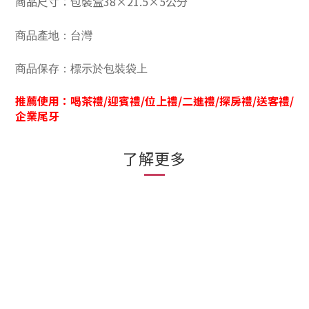
商品尺寸：包裝盒
38
×
21.5
×
5
公分
商品產地：台灣
商品保存：標示於包裝袋上
推薦使用：喝茶禮/
迎賓禮/位上禮/二進禮/探房禮/送客禮/
企業尾牙
了解更多