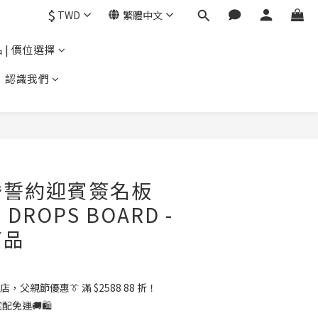
$
TWD
繁體中文
 | 價位選擇
認識我們
婚誓約迎賓簽名板
 DROPS BOARD -
商品
店，父親節優惠👔 滿 $2588 88 折！
配免運🚚🛍️