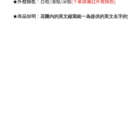
★外框顏色
：白框/淺咖/深咖
(下單請備註外框顏色)
★商品說明
：
花圈內的英文縮寫
統一為提供的英文名字的