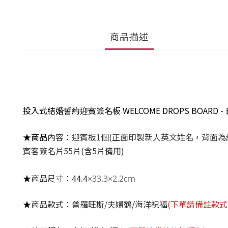
商品描述
投入式結婚誓約迎賓簽名板 WELCOME DROPS BOARD
★商品
內容
：迎賓板1個(正面印製新人英文姓名，背面為
賓客簽名片55片(含5片備用)
★
商品尺寸
：44.4
×33.3×2.2cm
★
商品款式
：普羅旺斯/夫婦鶴/海洋祝福
(下單請備註款式