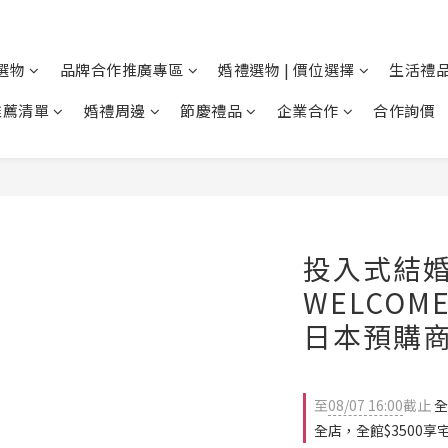
選物
品牌合作推廣專區
婚禮選物 | 價位選擇
生活禮品
推薦清單
婚禮周邊
節慶禮品
企業合作
合作詢價
投入式結
WELCOME
日本預購
至
08/07 16:00
截止
全
全店，全館$3500享宅