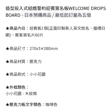
造型投入式結婚誓約迎賓簽名板WELCOME DROPS
BOARD
- 日本預購商品 / 最低起訂量為五個
★商品
內容
：迎賓板1個(正面印製新人英文姓名、婚禮日
期)、
賓客簽名片60片
★
商品尺寸
：
270x5✕380mm
★
商品材質
：壓克力
★
商品款式
：小小花園
★外框顏色
：
小小花園 - 木紋框
★壓克力板文字顏色
：咖啡色