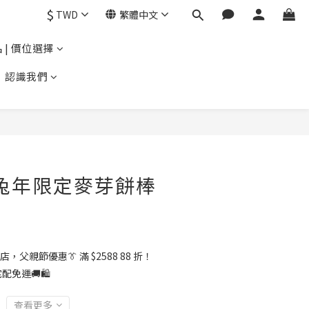
$
TWD
繁體中文
 | 價位選擇
認識我們
年兔年限定麥芽餅棒
店，父親節優惠👔 滿 $2588 88 折！
配免運🚚🛍️
查看更多