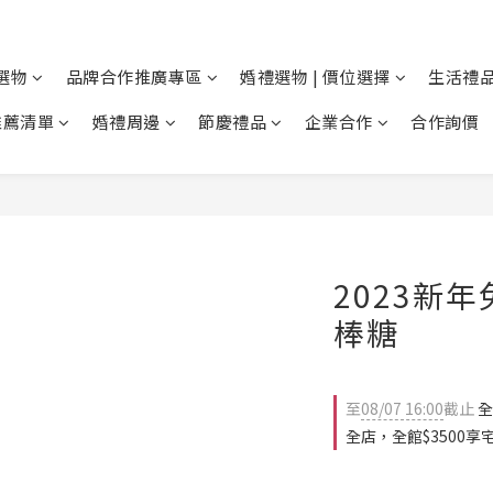
選物
品牌合作推廣專區
婚禮選物 | 價位選擇
生活禮品
推薦清單
婚禮周邊
節慶禮品
企業合作
合作詢價
2023新
棒糖
至
08/07 16:00
截止
全
全店，全館$3500享宅