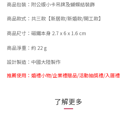
商品包裝：附公版小卡吊牌及蝴蝶結裝飾
商品款式：共三款【新居款/新婚款/開工款】
商品尺寸：磁鐵本身 2.7 x 6 x 1.6 cm
商品淨重：約 22 g
設計製造：中國大陸製作
推薦使用：婚禮小物/企業禮贈品/活動抽獎禮/入厝禮
了解更多