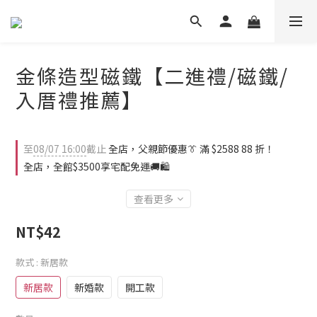
金條造型磁鐵【二進禮/磁鐵/
入厝禮推薦】
至
08/07 16:00
截止
全店，父親節優惠👔 滿 $2588 88 折！
全店，全館$3500享宅配免運🚚🛍️
查看更多
NT$42
款式
: 新居款
新居款
新婚款
開工款