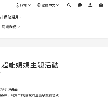
$
TWD
繁體中文
 | 價位選擇
認識我們
定超能媽媽主題活動
券
配免運🚚🛍️
99元，別忘了FB推薦訂單編號就有資格