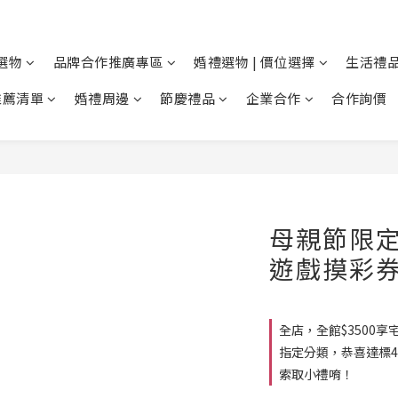
選物
品牌合作推廣專區
婚禮選物 | 價位選擇
生活禮品
推薦清單
婚禮周邊
節慶禮品
企業合作
合作詢價
母親節限
遊戲摸彩
全店，全館$3500享宅
指定分類，恭喜達標4
索取小禮唷！