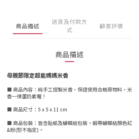
送貨及付款方
商品描述
顧客評價
式
商品描述
母親節限定超能媽媽米香
■
商品內容：
純手工捏製米香，保證使用合格原物料，米
香一律蛋奶素喔！
■
商品尺寸：5 x 5 x 11 cm
■
商品包裝：皆含貼紙及蝴蝶結包裝。緞帶蝴蝶結顏色紅
&粉(恕不指定)。