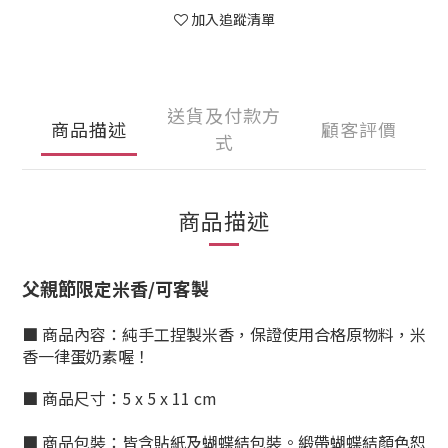
加入追蹤清單
送貨及付款方
商品描述
顧客評價
式
商品描述
父親節限定米香/可客製
■
商品內容：
純手工捏製米香，保證使用合格原物料，米
香一律蛋奶素喔！
■
商品尺寸：5 x 5 x 11 cm
■
商品包裝：皆含貼紙及蝴蝶結包裝。緞帶蝴蝶結顏色恕