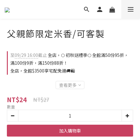
父親節限定米香/可客製
至
09/29 16:00
截止
全店，🌕 初秋送禮季🌕 全館滿50份95折，
滿100份9折，滿150份88折！
全店，全館$3500享宅配免運🚚🛍️
查看更多
NT$24
NT$27
數量
加入購物車