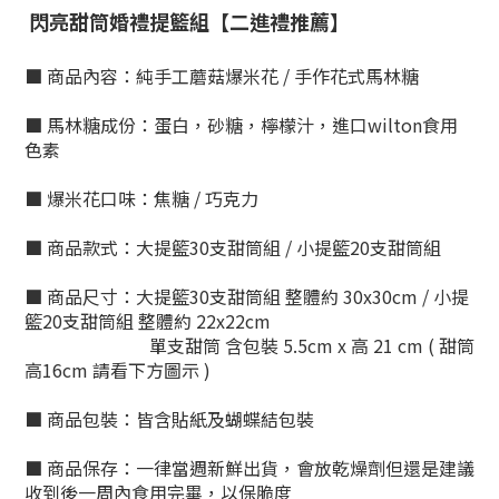
閃亮甜筒婚禮提籃組【二進禮推薦】
■ 商品內容：純手工蘑菇爆米花 / 手作花式馬林糖
■ 馬林糖成份：
蛋白，砂糖，檸檬汁，進口wilton食用
色素
■ 爆米花口味：焦糖 / 巧克力
■ 商品款式：大提籃30支甜筒組 / 小提籃20支甜筒組
■ 商品尺寸：
大提籃30支甜筒組 整體約 30x30cm / 小提
籃20支甜筒組
整體約 22x22cm
單支甜筒 含包裝
5.5cm x 高 21 cm ( 甜筒
高16cm 請看下方圖示 )
■ 商品包裝：皆含貼紙及蝴蝶結包裝
■ 商品保存：一律當週新鮮出貨，會放乾燥劑但還是建議
收到後一周內食用完畢，以保脆度