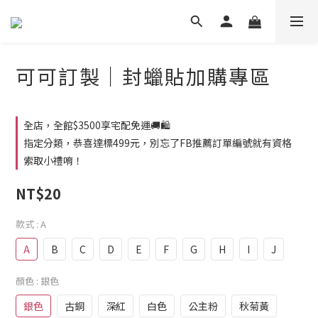
可可訂製｜封蠟貼加購專區
全店，全館$3500享宅配免運🚚🛍️
指定分類，恭喜達標499元，別忘了FB推薦訂單編號就有資格
索取小禮唷！
NT$20
款式
: A
A
B
C
D
E
F
G
H
I
J
顏色
: 銀色
銀色
古銅
深紅
白色
公主粉
秋菊黃