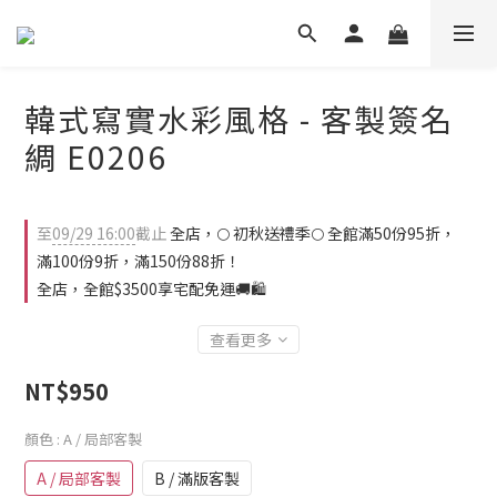
韓式寫實水彩風格 - 客製簽名
綢 E0206
至
09/29 16:00
截止
全店，🌕 初秋送禮季🌕 全館滿50份95折，
滿100份9折，滿150份88折！
全店，全館$3500享宅配免運🚚🛍️
查看更多
NT$950
顏色
: A / 局部客製
A / 局部客製
B / 滿版客製