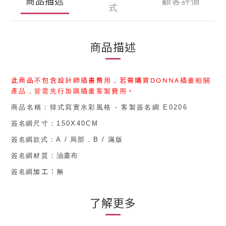
商品描述
顧客評價
式
商品描述
此商品不包含設計師插畫費用，
若需購買
DONNA
插畫相關
產品，皆需先行加購
插畫客製費用
。
商品名稱：
韓式寫實水彩風格 - 客製簽名綢 E0206
簽名綢
尺寸：150
X40CM
簽名綢款式
：
A
/
局部
．
B
/
滿版
油畫布
簽名綢
材質：
加工：無
簽名綢
了解更多