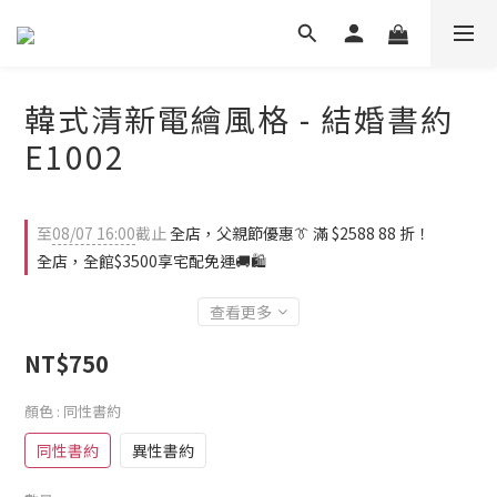
韓式清新電繪風格 - 結婚書約
E1002
至
08/07 16:00
截止
全店，父親節優惠👔 滿 $2588 88 折！
全店，全館$3500享宅配免運🚚🛍️
查看更多
NT$750
顏色
: 同性書約
同性書約
異性書約