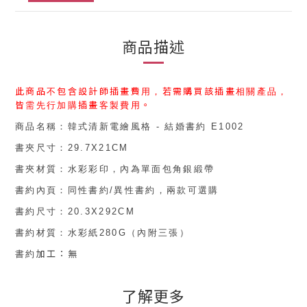
商品描述
此商品不包含設計師插畫費用，
若需購買
該
插畫相關產品，
皆需先行加購
插畫客製費用
。
商品名稱：
韓式清新電繪風格 - 結婚書約 E1002
書夾尺寸：
29.7X21CM
書夾
材質：
水彩彩印，內為單面包角
銀
緞帶
書約內頁：同性書約/異性書約，兩款可選購
書約尺寸：
20.3X292CM
書約
材質：
水彩紙280G（內附三張）
加工：無
書約
了解更多