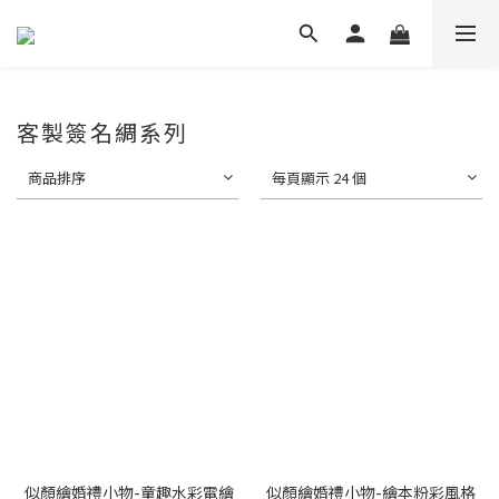
客製簽名綢系列
商品排序
每頁顯示 24 個
似顏繪婚禮小物-童趣水彩電繪
似顏繪婚禮小物-繪本粉彩風格