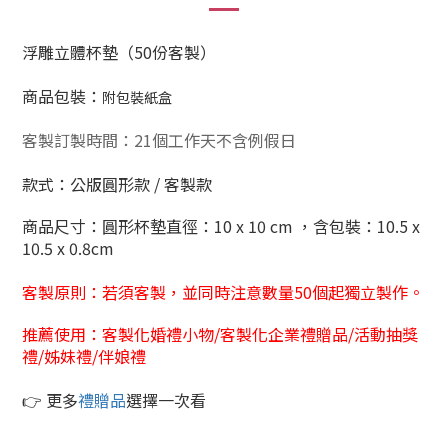
浮雕立體杯墊（50份客製）
商品包裝：
附包裝紙盒
客製訂製時間：21個工作天不含例假日
款式：公版圓形款 / 客製款
商品尺寸：
圓形杯墊直徑：10 x 10 cm
，含包裝
：10.5 x
10.5 x 0.8cm
客製原則：若須客製，並同時注意數量50
個起獨立製作。
推薦使用：客製化婚禮小物/客製化企業禮贈品/活動抽獎
禮/姊妹禮/伴娘禮
👉 更多
禮贈品
選擇一次看