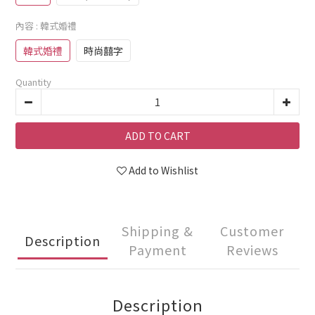
內容
: 韓式婚禮
韓式婚禮
時尚囍字
Quantity
ADD TO CART
Add to Wishlist
Shipping &
Customer
Description
Payment
Reviews
Description