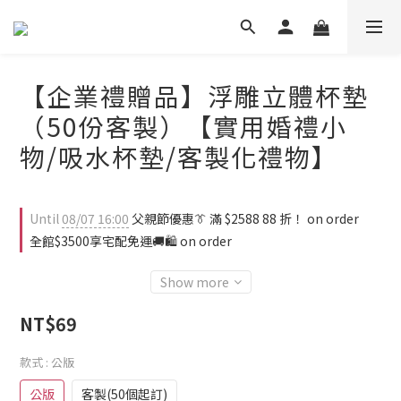
【企業禮贈品】浮雕立體杯墊
（50份客製）【實用婚禮小
物/吸水杯墊/客製化禮物】
Until
08/07 16:00
父親節優惠👔 滿 $2588 88 折！ on order
全館$3500享宅配免運🚚🛍️ on order
Show more
NT$69
款式
: 公版
公版
客製(50個起訂)