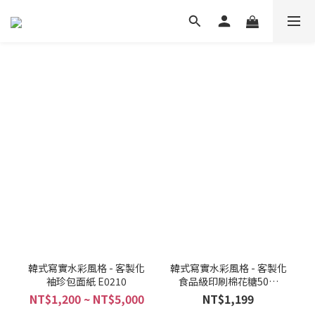
韓式寫實水彩風格 - 客製化
韓式寫實水彩風格 - 客製化
袖珍包面紙 E0210
食品級印刷棉花糖50入
E0209
NT$1,200 ~ NT$5,000
NT$1,199