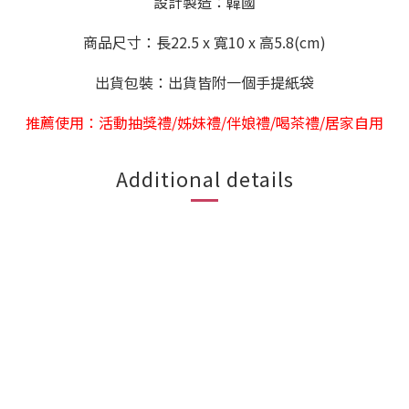
設計製造：韓國
商品尺寸：長22.5
x
寬10 x 高5.8(cm)
出貨包裝：出貨皆附一個手提紙袋
推薦使用：活動抽獎禮/姊妹禮/伴娘禮/喝茶禮/居家自用
Additional details