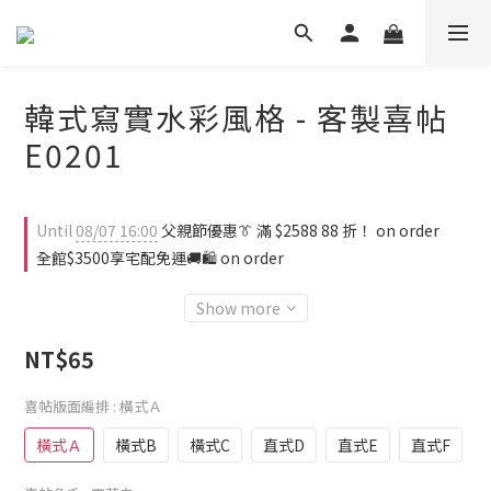
韓式寫實水彩風格 - 客製喜帖
E0201
Until
08/07 16:00
父親節優惠👔 滿 $2588 88 折！ on order
全館$3500享宅配免運🚚🛍️ on order
Show more
NT$65
喜帖版面編排
: 橫式Ａ
橫式Ａ
橫式B
橫式C
直式D
直式E
直式F