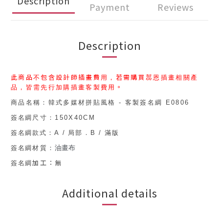
Description
Payment
Reviews
Description
此商品不包含設計師插畫費用，
若需購買
蕊恩插畫
相關產
品，皆需先行加購
插畫客製費用
。
商品名稱：
韓式多媒材拼貼風格 - 客製簽名綢 E0806
簽名綢
尺寸：150
X40CM
簽名綢款式
：
A
/
局部
．
B
/
滿版
油畫布
簽名綢
材質：
加工：無
簽名綢
Additional details