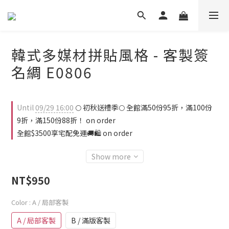
韓式多媒材拼貼風格 - 客製簽
名綢 E0806
Until
09/29 16:00
🌕 初秋送禮季🌕 全館滿50份95折，滿100份
9折，滿150份88折！ on order
全館$3500享宅配免運🚚🛍️ on order
Show more
NT$950
Color
: A / 局部客製
A / 局部客製
B / 滿版客製