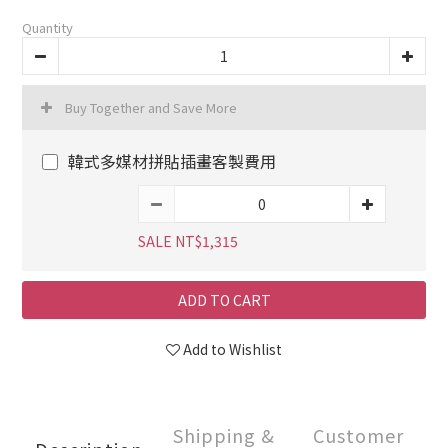
Quantity
Buy Together and Save More
韓式多媒材拼貼插畫客製費用
SALE NT$1,315
ADD TO CART
Add to Wishlist
Shipping &
Customer