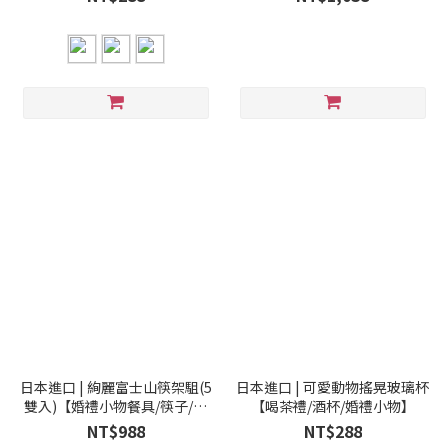
日本進口 | 絢麗富士山筷架駔(5
日本進口 | 可愛動物搖晃玻璃杯
雙入)【婚禮小物餐具/筷子/送
【喝茶禮/酒杯/婚禮小物】
禮小物】
NT$988
NT$288