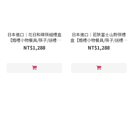
日本進口｜花日和碟筷組禮盒
日本進口｜若狹富士山對筷禮
【婚禮小物餐具/筷子/送禮小
盒【婚禮小物餐具/筷子/送禮小
物】
物】
NT$1,288
NT$1,288