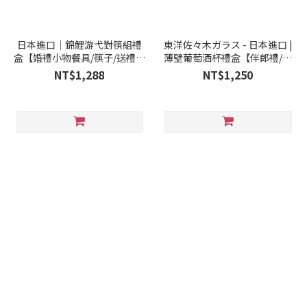
日本進口｜錦鯉游弋對筷組禮
東洋佐々木ガラス - 日本進口 |
盒【婚禮小物餐具/筷子/送禮小
薄壁葡萄酒杯禮盒【伴郎禮/酒
物】
杯/婚禮小物】
NT$1,288
NT$1,250