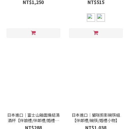
婚禮小物】
NT$1,250
NT$515
日本進口｜富士山釉面燒結清
日本進口｜貓咪剪影碗筷組
酒杯【伴娘禮/伴郎禮/婚禮小
【伴郎禮/碗筷/婚禮小物】
物】
NT$288
NT$1,038