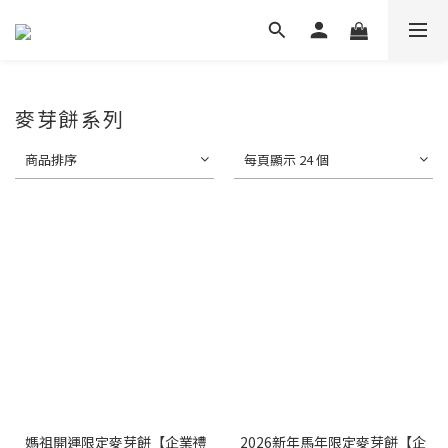
麥芽餅系列
商品排序
每頁顯示 24 個
媽祖開運限定麥芽餅【企業禮
2026新年馬年限定麥芽餅【企