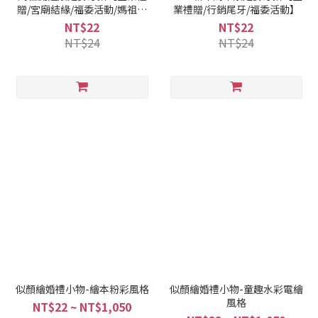
贈/宮廟結緣/福委活動/媽祖繞
業禮贈/行銷尾牙/福委活動】
境推薦】
NT$22
NT$22
NT$24
NT$24
似顏繪婚禮小物-繪本粉彩風格
似顏繪婚禮小物-童趣水彩電繪
風格
NT$22 ~ NT$1,050