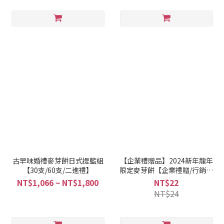
古早味婚禮麥芽餅日式提籃組
【企業禮贈品】2024新年龍年
【30支/60支/二進禮】
限定麥芽餅【企業禮贈/行銷尾
牙/福委活動】
NT$1,066 ~ NT$1,800
NT$22
NT$24