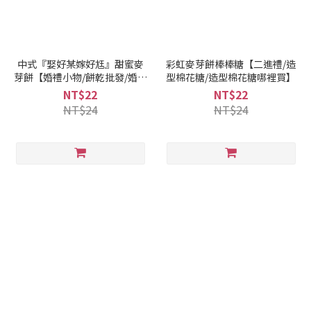
中式『娶好某嫁好尪』甜蜜麥
彩虹麥芽餅棒棒糖【二進禮/造
芽餅【婚禮小物/餅乾批發/婚禮
型棉花糖/造型棉花糖哪裡買】
小物推薦】
NT$22
NT$22
NT$24
NT$24