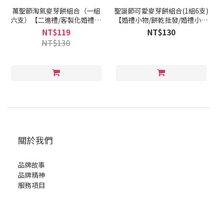
萬聖節淘氣麥芽餅組合（一組
聖誕節可愛麥芽餅組合(1組6支)
六支）【二進禮/客製化婚禮小
【婚禮小物/餅乾批發/婚禮小物
物/萬聖節餅乾】
推薦】
NT$119
NT$130
NT$130
關於我們
品牌故事
品牌精神
服務項目