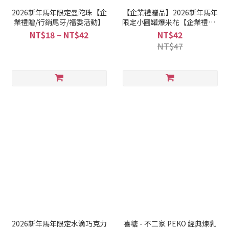
2026新年馬年限定曼陀珠【企
【企業禮贈品】2026新年馬年
業禮贈/行銷尾牙/福委活動】
限定小圓罐爆米花【企業禮贈/
行銷尾牙/福委活動】
NT$18 ~ NT$42
NT$42
NT$47
2026新年馬年限定水滴巧克力
喜糖 - 不二家 PEKO 經典煉乳