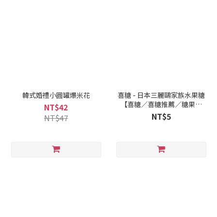
韓式婚禮小圓罐爆米花
喜糖 - 日本三麗鷗家族水果糖
【喜糖／喜糖推薦／糖果批
NT$42
發】
NT$5
NT$47