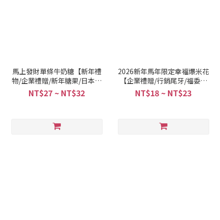
馬上發財單條牛奶糖【新年禮
2026新年馬年限定幸福爆米花
物/企業禮贈/新年糖果/日本森
【企業禮贈/行銷尾牙/福委活
永牛奶糖】
動】
NT$27 ~ NT$32
NT$18 ~ NT$23