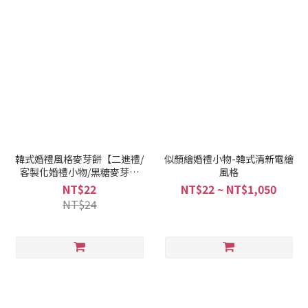
韓式婚禮風格麥芽餅【二進禮/
似顏繪婚禮小物-韓式清新電繪
客製化婚禮小物/黑糖麥芽餅
風格
乾】
NT$22
NT$22 ~ NT$1,050
NT$24