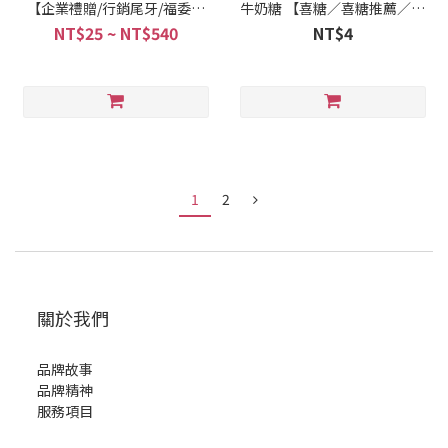
【企業禮贈/行銷尾牙/福委活
牛奶糖 【喜糖／喜糖推薦／糖
動】
果批發】
NT$25 ~ NT$540
NT$4
1
2
關於我們
品牌故事
品牌精神
服務項目