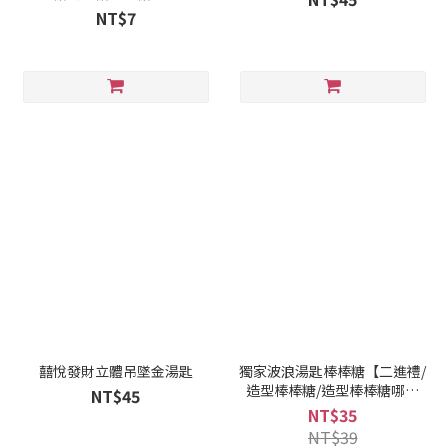
果批發】
NT$7
囍悅發財立體吊墜金湯匙
獨家波浪湯匙棒棒糖【二進禮/
造型棒棒糖/造型棒棒糖哪裡
NT$45
買】
NT$35
NT$39