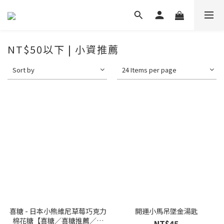
NT$50以下 | 小資推薦
Sort by
24 Items per page
喜糖 - 日本小熊維尼草莓巧克力
開運小馬吊墜金湯匙
棉花糖【喜糖／喜糖推薦／糖
NT$45