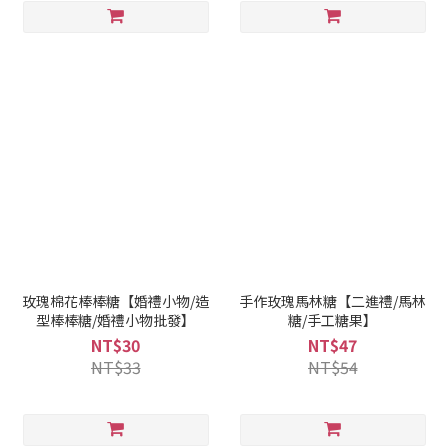
玫瑰棉花棒棒糖【婚禮小物/造
手作玫瑰馬林糖【二進禮/馬林
型棒棒糖/婚禮小物批發】
糖/手工糖果】
NT$30
NT$47
NT$33
NT$54