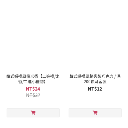
韓式婚禮風格米香【二進禮/米
韓式婚禮風格客製巧克力 / 滿
香/二進小禮物】
200顆可客製
NT$24
NT$12
NT$27