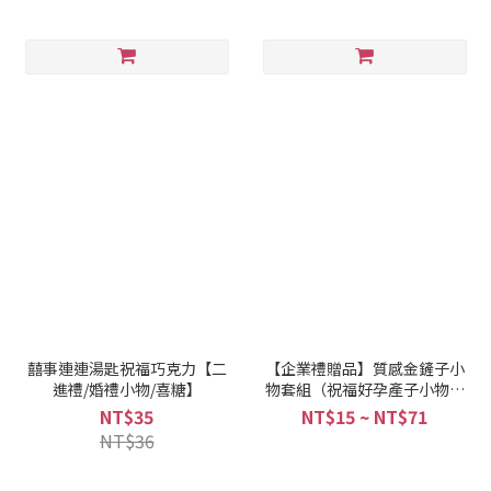
囍事連連湯匙祝福巧克力【二
【企業禮贈品】質感金鏟子小
進禮/婚禮小物/喜糖】
物套組（祝福好孕產子小物）
【婚禮小物/金鏟子/婚禮小物推
NT$35
NT$15 ~ NT$71
薦】
NT$36