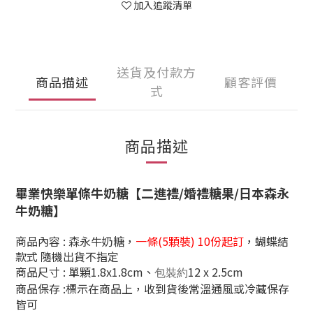
加入追蹤清單
送貨及付款方
商品描述
顧客評價
式
商品描述
畢業快樂單條牛奶糖【二進禮/婚禮糖果/日本森永
牛奶糖】
商品內容 : 森永牛奶糖
，
一條(5顆裝)
10份起訂
，蝴蝶結
款式
隨機出貨不指定
商品尺寸 : 單顆1.8x1.8cm、
12 x 2.5cm
包裝約
商品保存 :標示在商品上，收到貨後常溫通風或冷藏保存
皆可