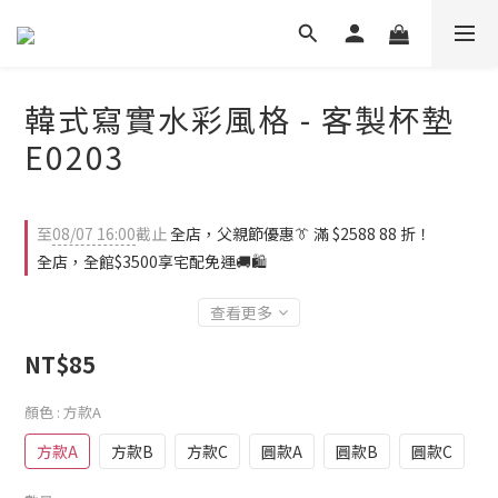
韓式寫實水彩風格 - 客製杯墊
E0203
至
08/07 16:00
截止
全店，父親節優惠👔 滿 $2588 88 折！
全店，全館$3500享宅配免運🚚🛍️
查看更多
NT$85
顏色
: 方款A
方款A
方款B
方款C
圓款A
圓款B
圓款C