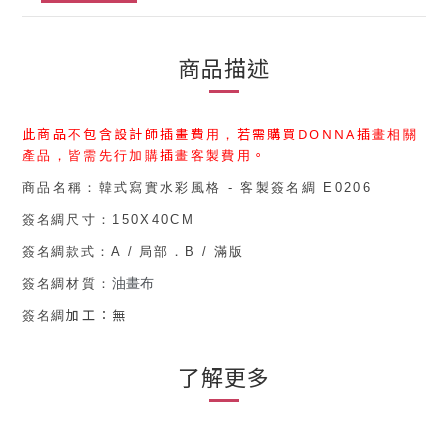
商品描述
此商品不包含設計師插畫費用，
若需購買
DONNA
插畫相關
產品，皆需先行加購
插畫客製費用
。
商品名稱：
韓式寫實水彩風格 - 客製簽名綢 E0206
簽名綢
尺寸：150
X40CM
簽名綢款式
：
A
/
局部
．
B
/
滿版
油畫布
簽名綢
材質：
加工：無
簽名綢
了解更多