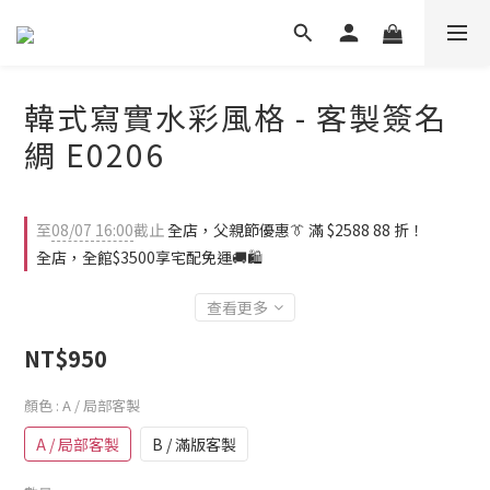
韓式寫實水彩風格 - 客製簽名
綢 E0206
至
08/07 16:00
截止
全店，父親節優惠👔 滿 $2588 88 折！
全店，全館$3500享宅配免運🚚🛍️
查看更多
NT$950
顏色
: A / 局部客製
A / 局部客製
B / 滿版客製