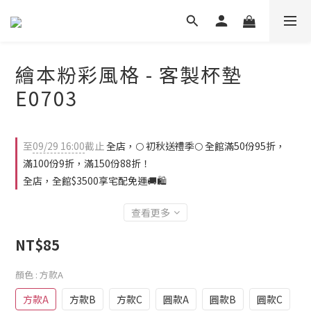
繪本粉彩風格 - 客製杯墊
E0703
至
09/29 16:00
截止
全店，🌕 初秋送禮季🌕 全館滿50份95折，
滿100份9折，滿150份88折！
全店，全館$3500享宅配免運🚚🛍️
查看更多
NT$85
顏色
: 方款A
方款A
方款B
方款C
圓款A
圓款B
圓款C