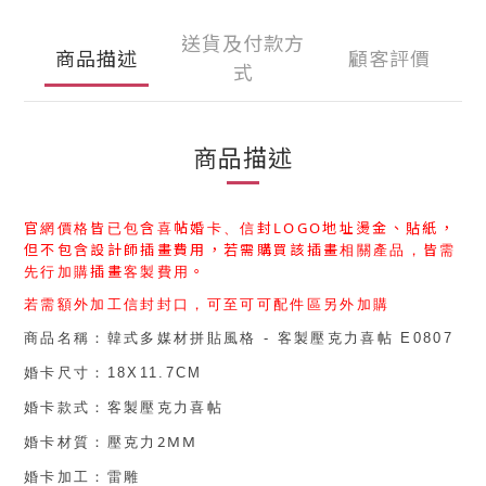
送貨及付款方
商品描述
顧客評價
式
商品描述
官網價格皆已包含喜帖婚卡、信封
LOGO
地址燙金、貼紙，
但不包含設計師插畫費用，
若需購買
該插畫
相關產品，皆需
先行加購
插畫客製費用
。
若需額外加工信封封口，可至可可配件區另外加購
商品名稱：
韓式多媒材拼貼風格 - 客製壓克力喜帖 E0807
婚卡尺寸：
18X11.7CM
婚卡款式：
客製壓克力喜帖
2MM
婚卡材質：
壓克力
婚卡加工：
雷雕