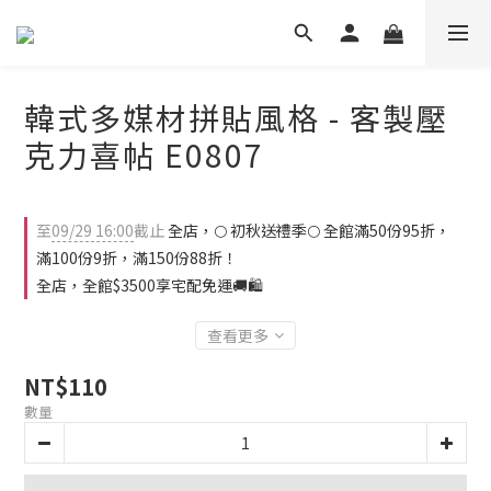
韓式多媒材拼貼風格 - 客製壓
克力喜帖 E0807
至
09/29 16:00
截止
全店，🌕 初秋送禮季🌕 全館滿50份95折，
滿100份9折，滿150份88折！
全店，全館$3500享宅配免運🚚🛍️
查看更多
NT$110
數量