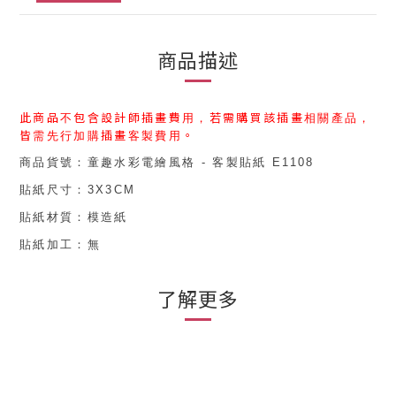
商品描述
此商品不包含設計師插畫費用，
若需購買
該
插畫相關產品，
皆需先行加購
插畫客製費用
。
商品貨號：
童趣水彩電繪風格 - 客製貼紙 E1108
貼紙尺寸：
3X3CM
貼紙
材質：
模造紙
貼紙
加工：無
了解更多