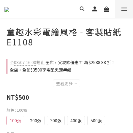
童趣水彩電繪風格 - 客製貼紙
E1108
至
08/07 16:00
截止
全店，父親節優惠👔 滿 $2588 88 折！
全店，全館$3500享宅配免運🚚🛍️
查看更多
NT$500
顏色
: 100張
100張
200張
300張
400張
500張