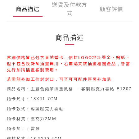
送貨及付款方
商品描述
顧客評價
式
商品描述
官網價格皆已包含喜帖婚卡、信封
LOGO
地址燙金、貼紙，
但不包含設計師插畫費用，
若需購買該
插畫相關產品，皆需
先行加購
插畫客製費用
。
若需額外加工信封封口，可至可可配件區另外加購
商品名稱：
主題色鉛筆插畫風格 - 客製壓克力喜帖 E1207
婚卡尺寸：
18X11.7CM
婚卡款式：
客製壓克力喜帖
2MM
婚卡材質：
壓克力
婚卡加工：
雷雕
18.5X13.4CM
信封尺寸：