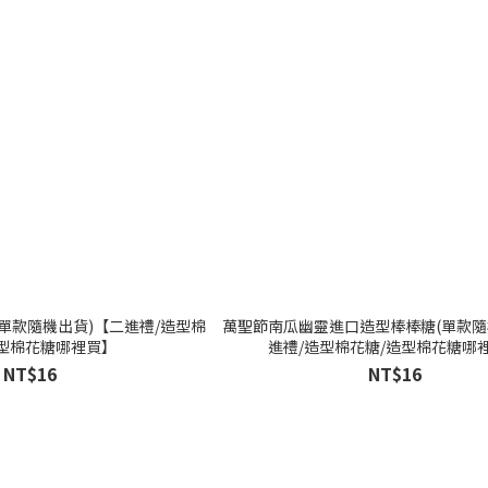
單款隨機出貨)【二進禮/造型棉
萬聖節南瓜幽靈進口造型棒棒糖(單款隨
造型棉花糖哪裡買】
進禮/造型棉花糖/造型棉花糖哪
NT$16
NT$16