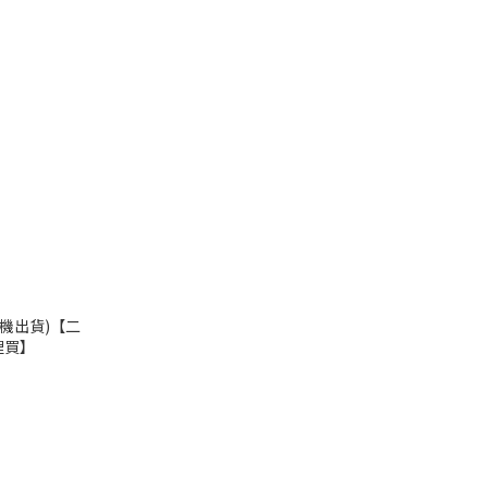
機出貨)【二
裡買】