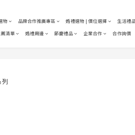
選物
品牌合作推廣專區
婚禮選物 | 價位選擇
生活禮品
推薦清單
婚禮周邊
節慶禮品
企業合作
合作詢價
系列