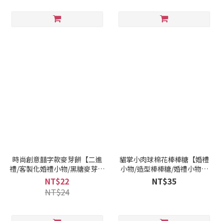
時尚創意囍字款麥芽餅【二進
貓掌小肉球棉花棒棒糖【婚禮
禮/客製化婚禮小物/黑糖麥芽餅
小物/造型棒棒糖/婚禮小物推
乾】
薦】
NT$22
NT$35
NT$24