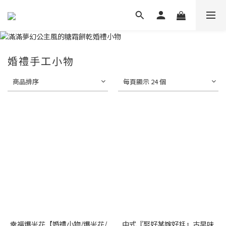
婚禮手工小物
商品排序
每頁顯示 24 個
幸福爆米花【婚禮小物/爆米花/
中式『娶好某嫁好尪』古早味