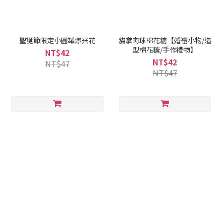
聖誕節限定小圓罐爆米花
貓掌肉球棉花糖【婚禮小物/造
型棉花糖/手作禮物】
NT$42
NT$42
NT$47
NT$47