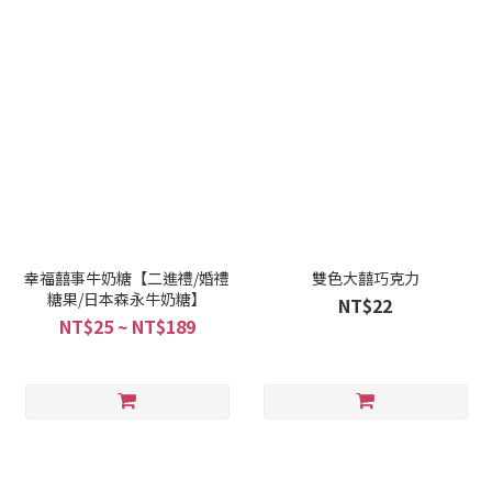
幸福囍事牛奶糖【二進禮/婚禮
雙色大囍巧克力
糖果/日本森永牛奶糖】
NT$22
NT$25 ~ NT$189