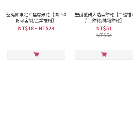
聖誕節限定幸福爆米花【滿150
聖誕薑餅人造型餅乾【二進禮/
份可客製/企業禮贈】
手工餅乾/糖霜餅乾】
NT$18 ~ NT$23
NT$51
NT$54