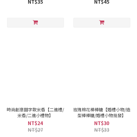
NT$35
NT$45
時尚創意囍字款米香【二進禮/
玫瑰棉花棒棒糖【婚禮小物/造
米香/二進小禮物】
型棒棒糖/婚禮小物批發】
NT$24
NT$30
NT$27
NT$33