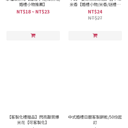
婚禮小物推薦】
米香【婚禮小物/米香/送禮推
薦】
NT$18 ~ NT$23
NT$24
NT$27
【客製化禮贈品】閃亮甜筒爆
中式婚禮日曆客製餅乾/50份起
米花【可客製化】
訂