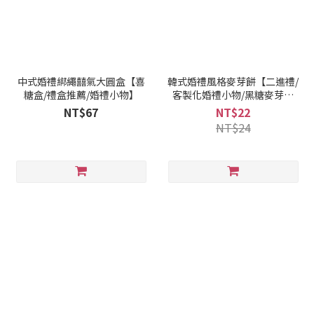
中式婚禮綁繩囍氣大圓盒【喜
韓式婚禮風格麥芽餅【二進禮/
糖盒/禮盒推薦/婚禮小物】
客製化婚禮小物/黑糖麥芽餅
乾】
NT$67
NT$22
NT$24