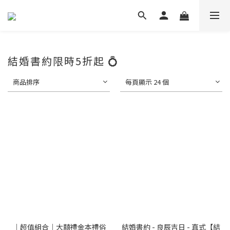
結婚書約限時5折起 💍
商品排序
每頁顯示 24 個
｜超值組合｜大囍禮金本禮俗
結婚書約 - 良辰吉日 - 直式【結