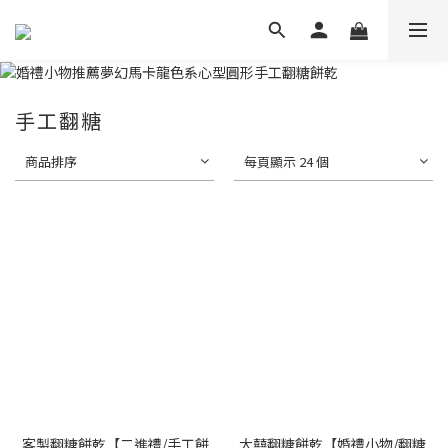
手工翻糖
商品排序
每頁顯示 24 個
客製翻糖餅乾【二進禮/手工餅
大囍翻糖餅乾【婚禮小物/翻糖